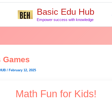
Skip
Basic Edu Hub
to
content
Empower success with knowledge
s Games
UHUB
/
February 12, 2025
Math Fun for Kids!