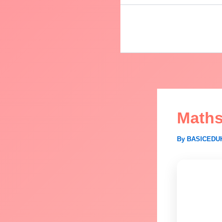
Math
By
BASICED