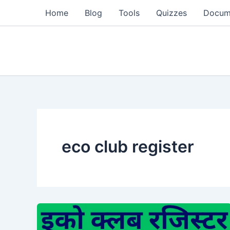
Skip
Home
Blog
Tools
Quizzes
Docum
to
content
eco club register