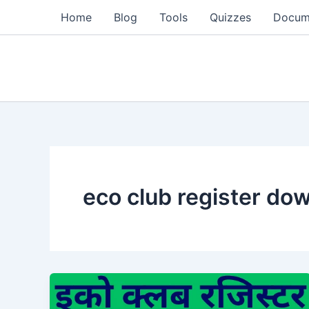
Skip
Home
Blog
Tools
Quizzes
Docum
to
content
eco club register do